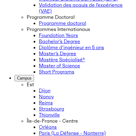
Validation des acquis de l’expérience
(VAE)
Programme Doctoral
Programme doctoral
Programmes Internationaux
Foundation Years
Bachelor’s Degree
Diplôme d’ingénieur en 5 ans
Master’s Degree
Mastère Spécialisé®
Master of Science
Short Programs
Campus
Est
Dijon
Nancy
Reims
Strasbourg
Thionville
Île-de-France - Centre
Orléans
Paris (La Défense - Nanterre)