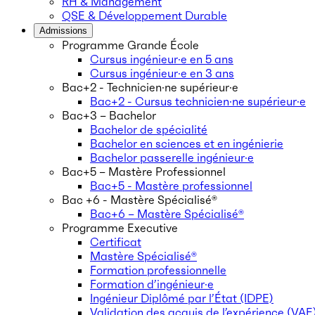
RH & Management
QSE & Développement Durable
Admissions
Programme Grande École
Cursus ingénieur·e en 5 ans
Cursus ingénieur·e en 3 ans
Bac+2 - Technicien·ne supérieur·e
Bac+2 - Cursus technicien·ne supérieur·e
Bac+3 – Bachelor
Bachelor de spécialité
Bachelor en sciences et en ingénierie
Bachelor passerelle ingénieur·e
Bac+5 – Mastère Professionnel
Bac+5 - Mastère professionnel
Bac +6 - Mastère Spécialisé®
Bac+6 – Mastère Spécialisé®
Programme Executive
Certificat
Mastère Spécialisé®
Formation professionnelle
Formation d’ingénieur·e
Ingénieur Diplômé par l’État (IDPE)
Validation des acquis de l’expérience (VAE