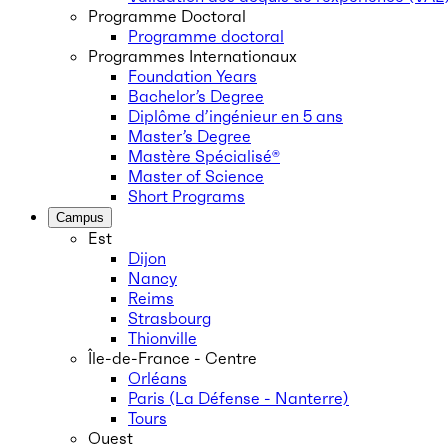
Programme Doctoral
Programme doctoral
Programmes Internationaux
Foundation Years
Bachelor’s Degree
Diplôme d’ingénieur en 5 ans
Master’s Degree
Mastère Spécialisé®
Master of Science
Short Programs
Campus
Est
Dijon
Nancy
Reims
Strasbourg
Thionville
Île-de-France - Centre
Orléans
Paris (La Défense - Nanterre)
Tours
Ouest