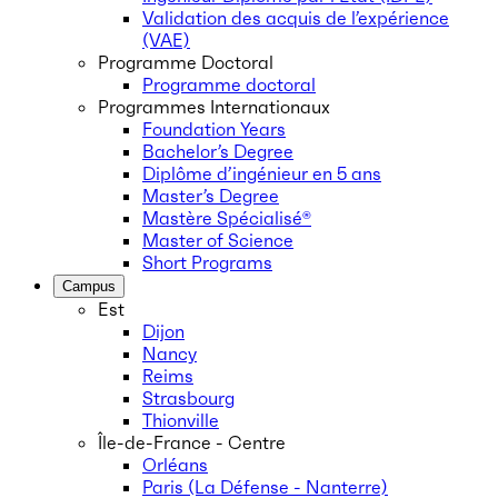
Validation des acquis de l’expérience
(VAE)
Programme Doctoral
Programme doctoral
Programmes Internationaux
Foundation Years
Bachelor’s Degree
Diplôme d’ingénieur en 5 ans
Master’s Degree
Mastère Spécialisé®
Master of Science
Short Programs
Campus
Est
Dijon
Nancy
Reims
Strasbourg
Thionville
Île-de-France - Centre
Orléans
Paris (La Défense - Nanterre)