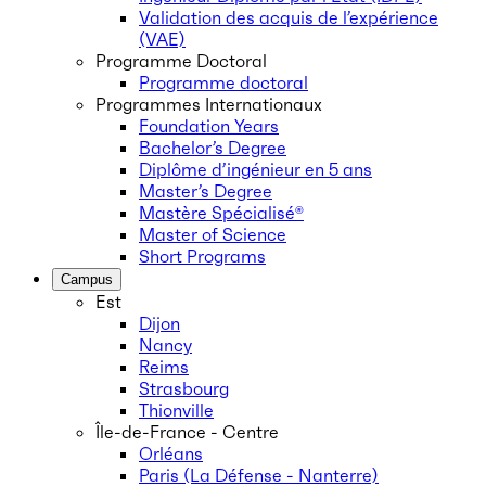
Validation des acquis de l’expérience
(VAE)
Programme Doctoral
Programme doctoral
Programmes Internationaux
Foundation Years
Bachelor’s Degree
Diplôme d’ingénieur en 5 ans
Master’s Degree
Mastère Spécialisé®
Master of Science
Short Programs
Campus
Est
Dijon
Nancy
Reims
Strasbourg
Thionville
Île-de-France - Centre
Orléans
Paris (La Défense - Nanterre)