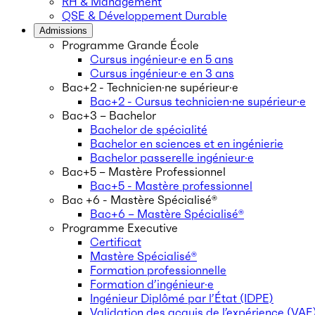
RH & Management
QSE & Développement Durable
Admissions
Programme Grande École
Cursus ingénieur·e en 5 ans
Cursus ingénieur·e en 3 ans
Bac+2 - Technicien·ne supérieur·e
Bac+2 - Cursus technicien·ne supérieur·e
Bac+3 – Bachelor
Bachelor de spécialité
Bachelor en sciences et en ingénierie
Bachelor passerelle ingénieur·e
Bac+5 – Mastère Professionnel
Bac+5 - Mastère professionnel
Bac +6 - Mastère Spécialisé®
Bac+6 – Mastère Spécialisé®
Programme Executive
Certificat
Mastère Spécialisé®
Formation professionnelle
Formation d’ingénieur·e
Ingénieur Diplômé par l’État (IDPE)
Validation des acquis de l’expérience (VAE