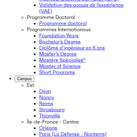
Validation des acquis de l’expérience
(VAE)
Programme Doctoral
Programme doctoral
Programmes Internationaux
Foundation Years
Bachelor’s Degree
Diplôme d’ingénieur en 5 ans
Master’s Degree
Mastère Spécialisé®
Master of Science
Short Programs
Campus
Est
Dijon
Nancy
Reims
Strasbourg
Thionville
Île-de-France - Centre
Orléans
Paris (La Défense - Nanterre)