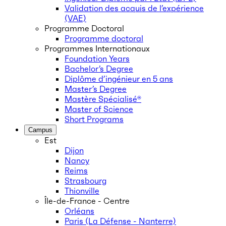
Validation des acquis de l’expérience
(VAE)
Programme Doctoral
Programme doctoral
Programmes Internationaux
Foundation Years
Bachelor’s Degree
Diplôme d’ingénieur en 5 ans
Master’s Degree
Mastère Spécialisé®
Master of Science
Short Programs
Campus
Est
Dijon
Nancy
Reims
Strasbourg
Thionville
Île-de-France - Centre
Orléans
Paris (La Défense - Nanterre)